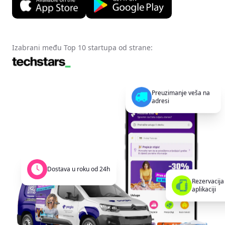
Izabrani među Top 10 startupa od strane:
Preuzimanje veša na
adresi
Dostava u roku od 24h
Rezervacija
aplikaciji